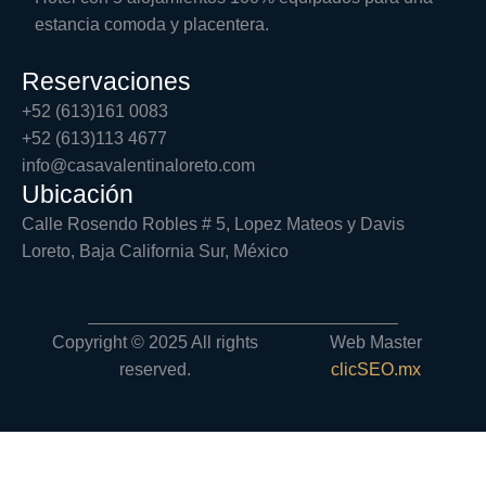
estancia comoda y placentera.
Reservaciones
+52 (613)161 0083
+52 (613)113 4677
info@casavalentinaloreto.com
Ubicación
Calle Rosendo Robles # 5, Lopez Mateos y Davis
Loreto, Baja California Sur, México
Copyright © 2025 All rights
Web Master
reserved.
clicSEO.mx